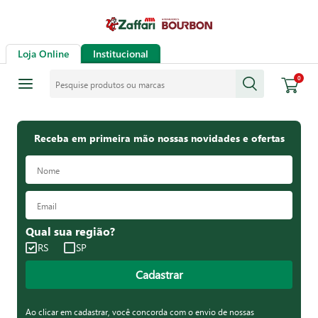
Loja Online
Institucional
Pesquise produtos ou marcas
0
Receba em primeira mão nossas novidades e ofertas
Qual sua região?
RS
SP
Cadastrar
Ao clicar em cadastrar, você concorda com o envio de nossas