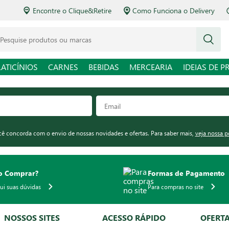
Encontre o Clique&Retire
Como Funciona o Delivery
squise produtos ou marcas
LATICÍNIOS
CARNES
BEBIDAS
MERCEARIA
IDEIAS DE P
ocê concorda com o envio de nossas novidades e ofertas. Para saber mais,
veja nossa p
 Comprar?
Formas de Pagamento
qui suas dúvidas
Para compras no site
NOSSOS SITES
ACESSO RÁPIDO
OFERT