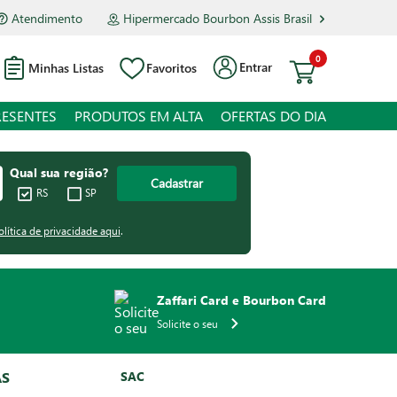
Atendimento
Hipermercado Bourbon Assis Brasil
0
Entrar
Minhas Listas
Favoritos
RESENTES
PRODUTOS EM ALTA
OFERTAS DO DIA
Qual sua região?
Cadastrar
RS
SP
olítica de privacidade aqui
.
Zaffari Card e Bourbon Card
Solicite o seu
AS
SAC