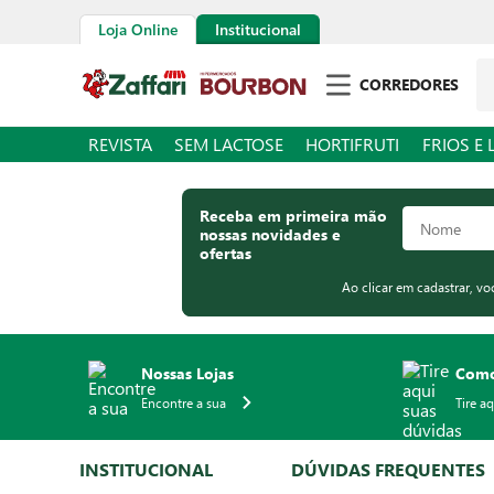
Loja Online
Institucional
Pe
CORREDORES
REVISTA
SEM LACTOSE
HORTIFRUTI
FRIOS E 
Receba em primeira mão
nossas novidades e
ofertas
Ao clicar em cadastrar, v
Nossas Lojas
Como
Encontre a sua
Tire a
INSTITUCIONAL
DÚVIDAS FREQUENTES