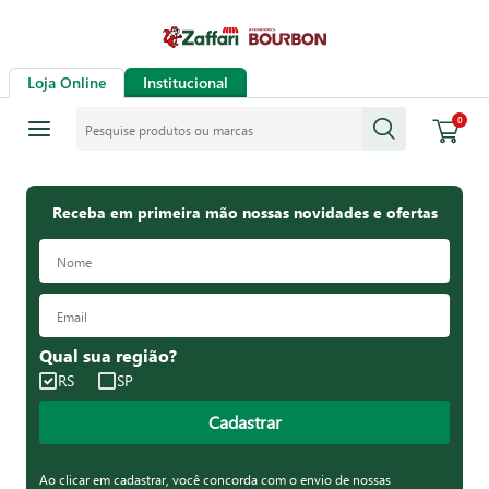
Loja Online
Institucional
Pesquise produtos ou marcas
0
Receba em primeira mão nossas novidades e ofertas
Qual sua região?
RS
SP
Cadastrar
Ao clicar em cadastrar, você concorda com o envio de nossas