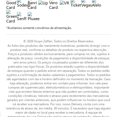
*Aceitamos somente convênios de alimentação.
© 2026 Grupo Zaffari. Todos os Direitos Reservados.
As fotos dos produtos são meramente ilustrativas, podendo divergir com o
produto real, confirme os detalhes do produto na respectiva descrição.
Preços e produtos válidos exclusivamente, para compras no site, sujeitos à
alteração de preço, condições de pagamento e disponibilidade de estoque,
sem aviso prévio. Os preços visualizados podem ser diferentes dos
praticados nas lojas físicas. Os produtos estarão sujeitos a disponibilidade
de estoque quando o pedido estiver em separação. Todos os pedidos estão
sujeitos a confirmação de dados cadastrais e pagamentos. Todos os pedidos
são agendados com dia e horário definidos no momento da transação. Caso
haja alteração, podemos entrar em contato para informar. Isso vale para
compras de supermercado, eletrodomésticos e eletroportáteis. Importante
citar que existem fatores externos que não podem ser controlados, como
condições climáticas, trânsito e atrasos para recebimento das mercadorias
gerados por clientes anteriores, que podem influenciar no horário que você
irá receber sua mercadoria. Por isso, nosso Delivery conta com uma
tolerância de atraso de, em média, 30 minutos. É necessário que haja alguém
maior de idade no local para receber a mercadoria. A equipe de
entregadores da Loja Online não realiza serviço de instalação, alteração ou