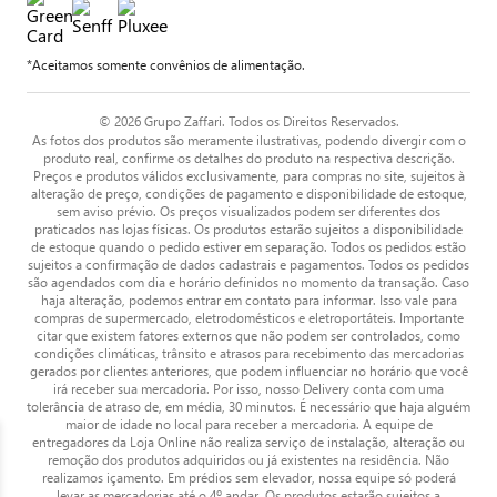
*Aceitamos somente convênios de alimentação.
© 2026 Grupo Zaffari. Todos os Direitos Reservados.
As fotos dos produtos são meramente ilustrativas, podendo divergir com o
produto real, confirme os detalhes do produto na respectiva descrição.
Preços e produtos válidos exclusivamente, para compras no site, sujeitos à
alteração de preço, condições de pagamento e disponibilidade de estoque,
sem aviso prévio. Os preços visualizados podem ser diferentes dos
praticados nas lojas físicas. Os produtos estarão sujeitos a disponibilidade
de estoque quando o pedido estiver em separação. Todos os pedidos estão
sujeitos a confirmação de dados cadastrais e pagamentos. Todos os pedidos
são agendados com dia e horário definidos no momento da transação. Caso
haja alteração, podemos entrar em contato para informar. Isso vale para
compras de supermercado, eletrodomésticos e eletroportáteis. Importante
citar que existem fatores externos que não podem ser controlados, como
condições climáticas, trânsito e atrasos para recebimento das mercadorias
gerados por clientes anteriores, que podem influenciar no horário que você
irá receber sua mercadoria. Por isso, nosso Delivery conta com uma
tolerância de atraso de, em média, 30 minutos. É necessário que haja alguém
maior de idade no local para receber a mercadoria. A equipe de
entregadores da Loja Online não realiza serviço de instalação, alteração ou
remoção dos produtos adquiridos ou já existentes na residência. Não
realizamos içamento. Em prédios sem elevador, nossa equipe só poderá
levar as mercadorias até o 4º andar. Os produtos estarão sujeitos a