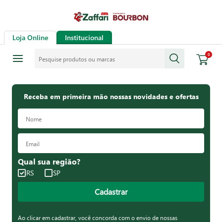
Loja Online
Institucional
Pesquise produtos ou marcas
0
Receba em primeira mão nossas novidades e ofertas
Qual sua região?
RS
SP
Cadastrar
Ao clicar em cadastrar, você concorda com o envio de nossas