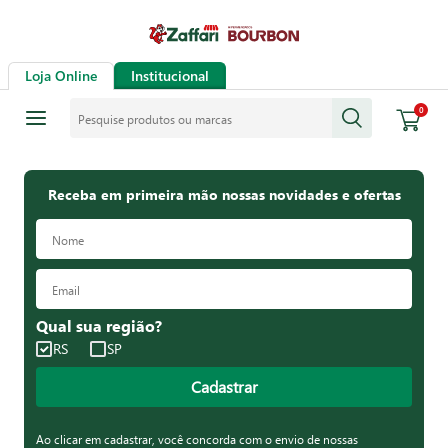
Loja Online
Institucional
Pesquise produtos ou marcas
0
Receba em primeira mão nossas novidades e ofertas
Qual sua região?
RS
SP
Cadastrar
Ao clicar em cadastrar, você concorda com o envio de nossas