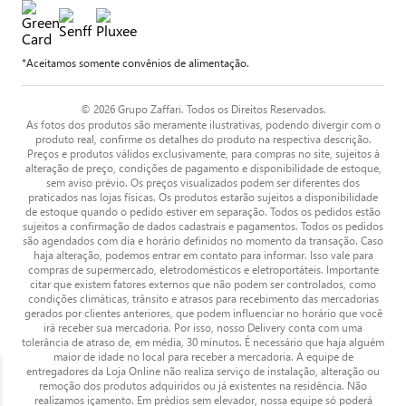
*Aceitamos somente convênios de alimentação.
© 2026 Grupo Zaffari. Todos os Direitos Reservados.
As fotos dos produtos são meramente ilustrativas, podendo divergir com o
produto real, confirme os detalhes do produto na respectiva descrição.
Preços e produtos válidos exclusivamente, para compras no site, sujeitos à
alteração de preço, condições de pagamento e disponibilidade de estoque,
sem aviso prévio. Os preços visualizados podem ser diferentes dos
praticados nas lojas físicas. Os produtos estarão sujeitos a disponibilidade
de estoque quando o pedido estiver em separação. Todos os pedidos estão
sujeitos a confirmação de dados cadastrais e pagamentos. Todos os pedidos
são agendados com dia e horário definidos no momento da transação. Caso
haja alteração, podemos entrar em contato para informar. Isso vale para
compras de supermercado, eletrodomésticos e eletroportáteis. Importante
citar que existem fatores externos que não podem ser controlados, como
condições climáticas, trânsito e atrasos para recebimento das mercadorias
gerados por clientes anteriores, que podem influenciar no horário que você
irá receber sua mercadoria. Por isso, nosso Delivery conta com uma
tolerância de atraso de, em média, 30 minutos. É necessário que haja alguém
maior de idade no local para receber a mercadoria. A equipe de
entregadores da Loja Online não realiza serviço de instalação, alteração ou
remoção dos produtos adquiridos ou já existentes na residência. Não
realizamos içamento. Em prédios sem elevador, nossa equipe só poderá