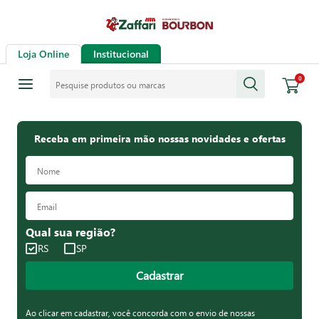
Loja Online
Institucional
Pesquise produtos ou marcas
0
Receba em primeira mão nossas novidades e ofertas
Qual sua região?
RS
SP
Cadastrar
Ao clicar em cadastrar, você concorda com o envio de nossas