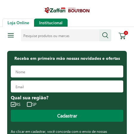
Loja Online
Institucional
Pesquise produtos ou marcas
0
Receba em primeira mão nossas novidades e ofertas
Qual sua região?
RS
SP
Cadastrar
Ao clicar em cadastrar, você concorda com o envio de nossas