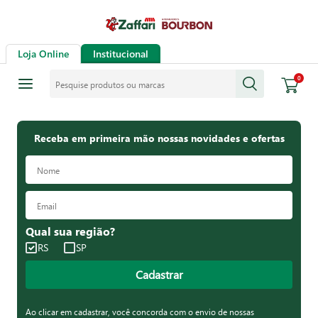
Loja Online
Institucional
Pesquise produtos ou marcas
0
Receba em primeira mão nossas novidades e ofertas
Qual sua região?
RS
SP
Cadastrar
Ao clicar em cadastrar, você concorda com o envio de nossas