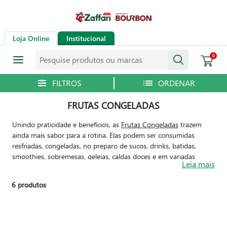
Loja Online
Institucional
Pesquise produtos ou marcas
0
FRUTAS CONGELADAS
Unindo praticidade e benefícios, as
Frutas Congeladas
trazem
ainda mais sabor para a rotina. Elas podem ser consumidas
resfriadas, congeladas, no preparo de sucos, drinks, batidas,
smoothies, sobremesas, geleias, caldas doces e em variadas
Leia mais
receitas. Com elas, fica mais fácil manter o
consumo de frutas no
dia a dia
. E você, já escolheu sua fruta congelada favorita?
6
produtos