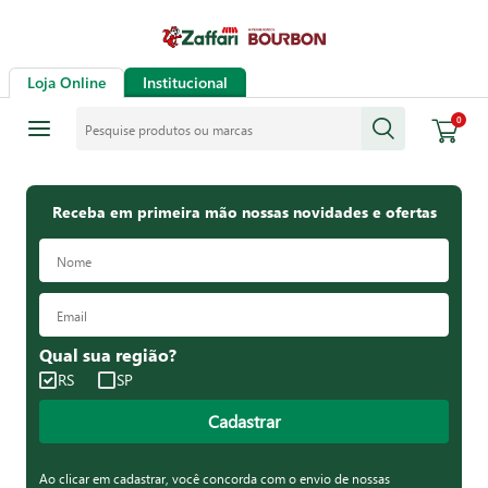
Loja Online
Institucional
Pesquise produtos ou marcas
0
Receba em primeira mão nossas novidades e ofertas
Qual sua região?
RS
SP
Cadastrar
Ao clicar em cadastrar, você concorda com o envio de nossas