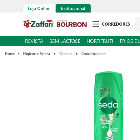
Loja Online
Institucional
CORREDORES
REVISTA
SEM LACTOSE
HORTIFRUTI
FRIOS E 
Higiene e Beleza
Cabelos
Condicionador