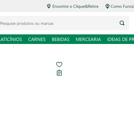
Encontre o Clique&Retire
Como Funcio
LATICÍNIOS
CARNES
BEBIDAS
MERCEARIA
IDEIAS DE P
Condicionador 
325ml
Carregando avaliações...
R$ 19,98
R$ 61,48 / L
Em até
1
x de
R$ 19,98
sem