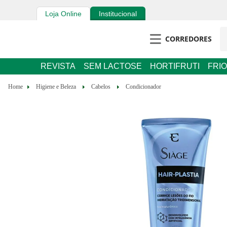
Loja Online
Institucional
CORREDORES
REVISTA
SEM LACTOSE
HORTIFRUTI
FRIOS E 
Higiene e Beleza
Cabelos
Condicionador