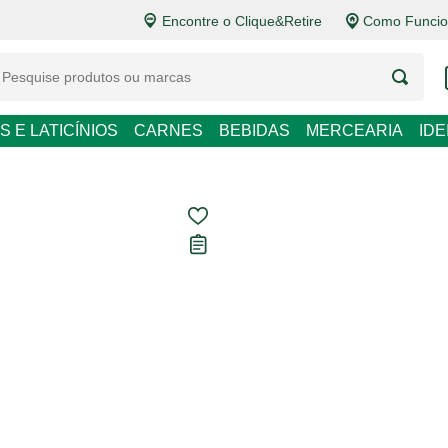
Encontre o Clique&Retire
Como Funcio
LATICÍNIOS
CARNES
BEBIDAS
MERCEARIA
IDEIAS DE P
Condicionador 
Carregando avaliações...
R$ 55,80
R$ 279,00 / L
Em até
1
x de
R$ 55,80
sem
Ver opções de pagament