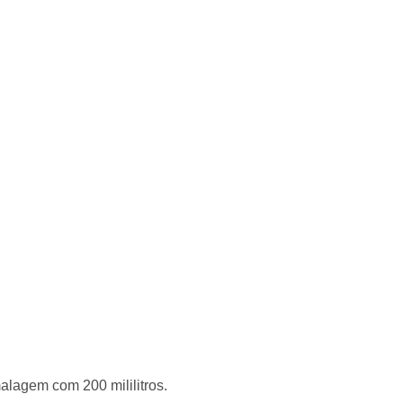
Compre com o
Ver mais produtos
Eudora
agem com 200 mililitros.