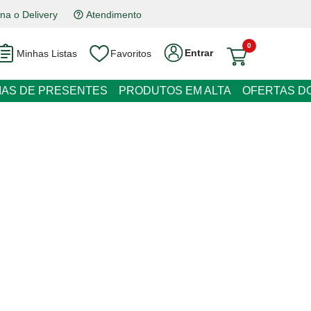
na o Delivery
Atendimento
0
Entrar
Minhas Listas
Favoritos
RESENTES
PRODUTOS EM ALTA
OFERTAS DO DIA
Eudora Siàge Hair-Plastia 200ml
 juros
o