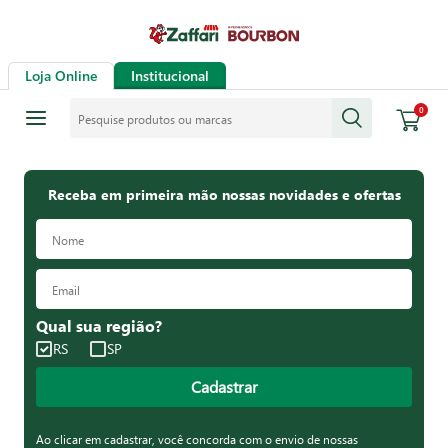
Loja Online
Institucional
Pesquise produtos ou marcas
0
Receba em primeira mão nossas novidades e ofertas
Qual sua região?
RS
SP
Cadastrar
Ao clicar em cadastrar, você concorda com o envio de nossas