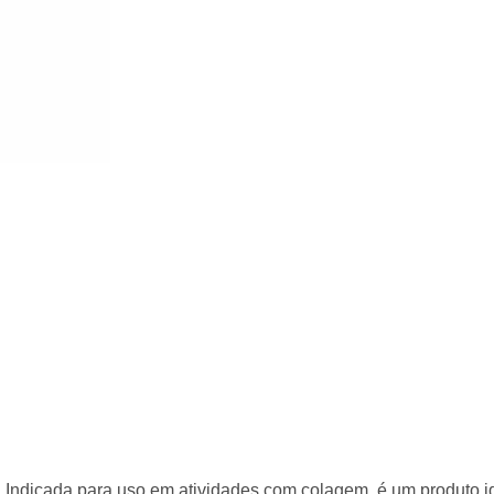
Compre com o
Bic
Ver mais produtos
ndicada para uso em atividades com colagem, é um produto ide