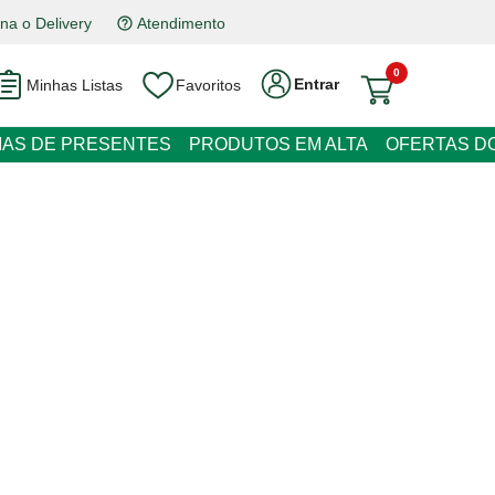
a o Delivery
Atendimento
0
Entrar
Minhas Listas
Favoritos
EIAS DE PRESENTES
PRODUTOS EM ALTA
OFERTAS DO
ic 40g
juros
o