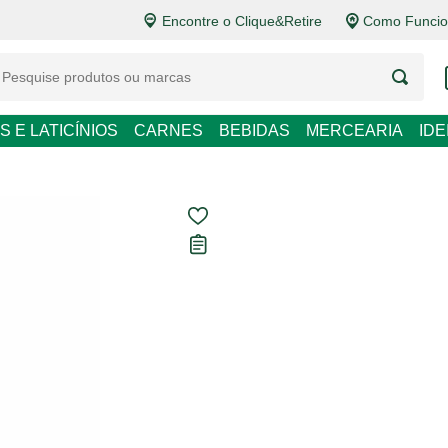
Encontre o Clique&Retire
Como Funcion
S E LATICÍNIOS
CARNES
BEBIDAS
MERCEARIA
ID
Cola Branca B
Carregando avaliações...
R$ 4,90
R$ 122,50 / kg
Em até
1
x de
R$ 4,90
sem 
Ver opções de pagament