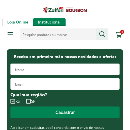
Loja Online
Institucional
Pesquise produtos ou marcas
0
Receba em primeira mão nossas novidades e ofertas
Qual sua região?
RS
SP
Cadastrar
Ao clicar em cadastrar, você concorda com o envio de nossas