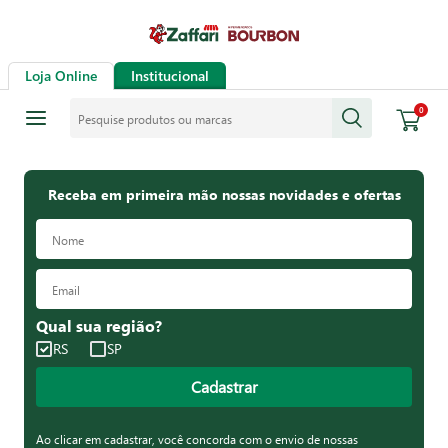
Loja Online
Institucional
Pesquise produtos ou marcas
0
Receba em primeira mão nossas novidades e ofertas
Qual sua região?
RS
SP
Cadastrar
Ao clicar em cadastrar, você concorda com o envio de nossas