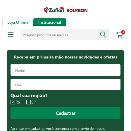
Loja Online
Institucional
Pesquise produtos ou marcas
0
Receba em primeira mão nossas novidades e ofertas
Qual sua região?
RS
SP
Cadastrar
Ao clicar em cadastrar, você concorda com o envio de nossas