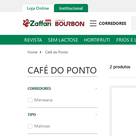
Loja Online
Institucional
Pe
CORREDORES
REVISTA
SEM LACTOSE
HORTIFRUTI
FRIOS E 
Café do Ponto
CAFÉ DO PONTO
2
produtos
Mercearia
Matinais