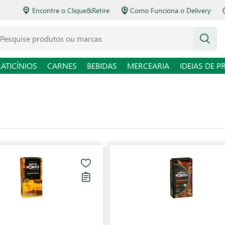
Encontre o Clique&Retire
Como Funciona o Delivery
squise produtos ou marcas
LATICÍNIOS
CARNES
BEBIDAS
MERCEARIA
IDEIAS DE P