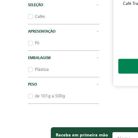
Café Tr
Cafés
APRESENTAÇÃO
Pó
EMBALAGEM
Plástica
PESO
de 101g a 500g
Receba em primeira mão