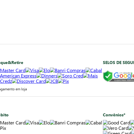
ique&Retire
SELOS DE SEG
agamento em loja
bito
Convênios*