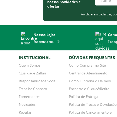
nossas novidades e
ofertas
Ao clicar em cadastrar, v
Nossas Lojas
Como
Encontre a sua
Tire a
INSTITUCIONAL
DÚVIDAS FREQUENTES
Quem Somos
Como Comprar no Site
Qualidade Zaffari
Central de Atendimento
Responsabilidade Social
Como Funciona o Delivery
Trabalhe Conosco
Encontre o Clique&Retire
Fornecedores
Política de Entrega
Novidades
Política de Trocas e Devoluçõe
Receitas
Política de Cancelamento e