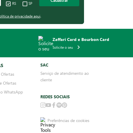
Cadastrar
RS
SP
olítica de privacidade aqui
.
Zaffari Card e Bourbon Card
Solicite o seu
AS
SAC
Serviço de atendimento ao
 Ofertas
cliente
e Ofertas
no WhatsApp
REDES SOCIAIS
Preferências de cookies