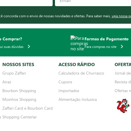
ocê concorda com o envio de nossas novidades e ofertas. Para saber mais,
veja nossa p
 Comprar?
Formas de Pagamento
qui suas dúvidas
Para compras no site
NOSSOS SITES
ACESSO RÁPIDO
OFERT
Grupo Zaffari
Calculadora de Churrasco
Jornal de
Airaz
Cupons
Revista d
Bourbon Shopping
Importados
Ofertas 
Moinhos Shopping
Alimentação Inclusiva
Zaffari Card e Bourbon Card
s
Shopping Centerlar