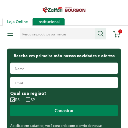
Loja Online
Institucional
Pesquise produtos ou marcas
0
Receba em primeira mão nossas novidades e ofertas
Qual sua região?
RS
SP
Cadastrar
Ao clicar em cadastrar, você concorda com o envio de nossas