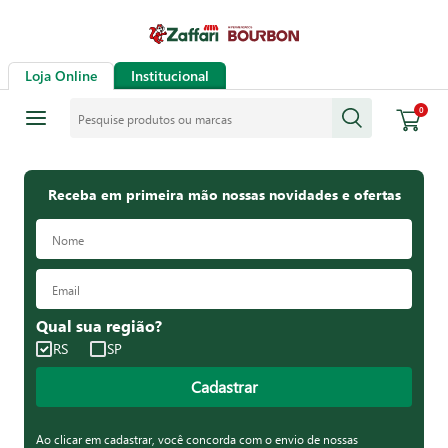
Loja Online
Institucional
Pesquise produtos ou marcas
0
Receba em primeira mão nossas novidades e ofertas
Qual sua região?
RS
SP
Cadastrar
Ao clicar em cadastrar, você concorda com o envio de nossas