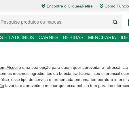
Encontre o Clique&Retire
Como Funcio
LATICÍNIOS
CARNES
BEBIDAS
MERCEARIA
IDEIAS DE P
em Álcool
é uma boa opção para quem quer aproveitar a refrescância da c
os ingredientes da bebida tradicional, seu diferencial ocorre no processo 
e cerveja é fermentada em uma temperatura inferior a utilizada normalme
 melhor que essa bebida tem para lhe oferecer!