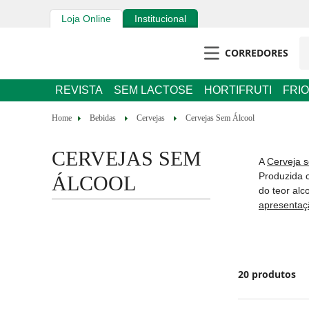
Loja Online
Institucional
CORREDORES
REVISTA
SEM LACTOSE
HORTIFRUTI
FRIOS E 
Bebidas
Cervejas
Cervejas Sem Álcool
CERVEJAS SEM
A
Cerveja s
ÁLCOOL
com os mesm
esse tipo d
aproveite o
20
produtos