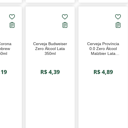
Corona
Cerveja Budweiser
Cerveja Província
rew Lata
Zero Álcool Lata
0.0 Zero Álcool
ml
350ml
Malzbier Lata
473ml
,19
R$ 4,39
R$ 4,89