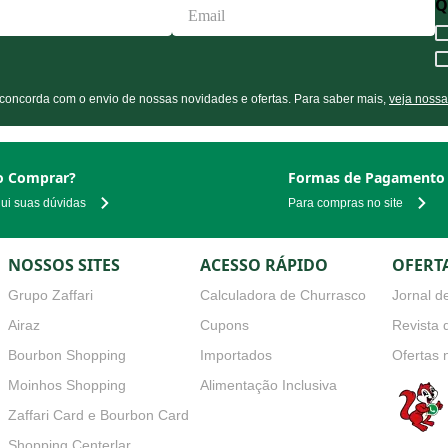
ocê concorda com o envio de nossas novidades e ofertas. Para saber mais,
veja nossa p
 Comprar?
Formas de Pagamento
qui suas dúvidas
Para compras no site
NOSSOS SITES
ACESSO RÁPIDO
OFERT
Grupo Zaffari
Calculadora de Churrasco
Jornal de
Airaz
Cupons
Revista d
Bourbon Shopping
Importados
Ofertas 
Moinhos Shopping
Alimentação Inclusiva
Zaffari Card e Bourbon Card