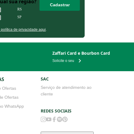
Qual sua região?
Cadastrar
RS
SP
olítica de privacidade aqui
.
Zaffari Card e Bourbon Card
Solicite o seu
AS
SAC
Serviço de atendimento ao
 Ofertas
cliente
e Ofertas
no WhatsApp
REDES SOCIAIS