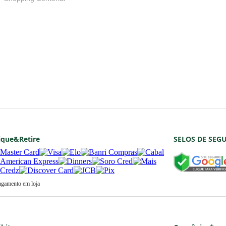
s
Shopping Centerlar
ique&Retire
SELOS DE SEG
agamento em loja