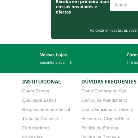
Receba em primeira mão
nossas novidades e
ofertas
Ao clicar em cadastrar, v
Nossas Lojas
Como
Encontre a sua
Tire a
INSTITUCIONAL
DÚVIDAS FREQUENTES
Quem Somos
Como Comprar no Site
Qualidade Zaffari
Central de Atendimento
Responsabilidade Social
Como Funciona o Delivery
Trabalhe Conosco
Encontre o Clique&Retire
Fornecedores
Política de Entrega