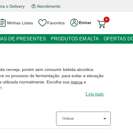
na o Delivery
Atendimento
0
Entrar
Minhas Listas
Favoritos
RESENTES
PRODUTOS EM ALTA
OFERTAS DO DIA
erveja, porém sem consumir bebida alcoólica. Produzida
de fermentação: para evitar a elevação do teor alcoólico,
nte. Escolha sua
marca
e
apresentação
favorita e
Leia mais
Ordenar