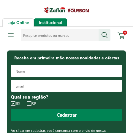
Loja Online
Institucional
Pesquise produtos ou marcas
0
Receba em primeira mão nossas novidades e ofertas
Qual sua região?
RS
SP
Cadastrar
Ao clicar em cadastrar, você concorda com o envio de nossas