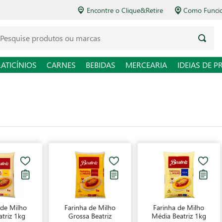
Encontre o Clique&Retire
Como Funciona o Delivery
squise produtos ou marcas
LATICÍNIOS
CARNES
BEBIDAS
MERCEARIA
IDEIAS DE P
 de Milho
Farinha de Milho
Farinha de Milho
atriz 1kg
Grossa Beatriz
Média Beatriz 1kg