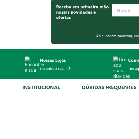
Receba em primeira mão
nossas novidades e
ofertas
Ao clicar em cadastrar, v
Nossas Lojas
Como
Encontre a sua
Tire a
INSTITUCIONAL
DÚVIDAS FREQUENTES
Quem Somos
Como Comprar no Site
Qualidade Zaffari
Central de Atendimento
Responsabilidade Social
Como Funciona o Delivery