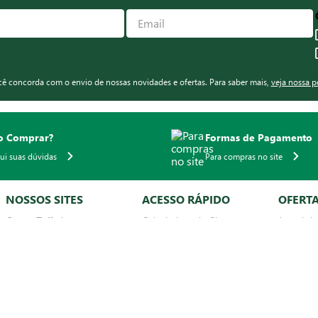
ocê concorda com o envio de nossas novidades e ofertas. Para saber mais,
veja nossa p
 Comprar?
Formas de Pagamento
qui suas dúvidas
Para compras no site
NOSSOS SITES
ACESSO RÁPIDO
OFERT
Grupo Zaffari
Calculadora de Churrasco
Jornal de
Airaz
Cupons
Revista d
Bourbon Shopping
Importados
Ofertas 