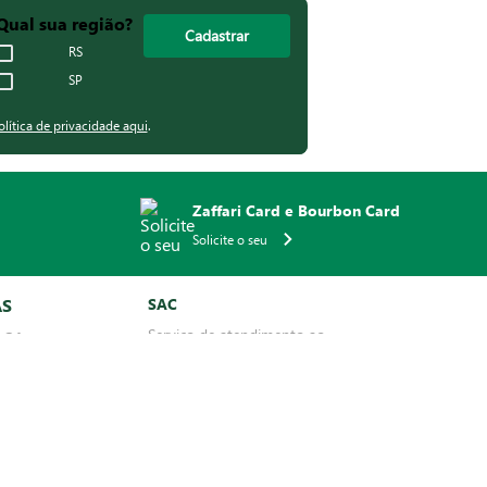
Qual sua região?
Cadastrar
RS
SP
olítica de privacidade aqui
.
Zaffari Card e Bourbon Card
Solicite o seu
AS
SAC
Serviço de atendimento ao
 Ofertas
cliente
e Ofertas
no WhatsApp
REDES SOCIAIS