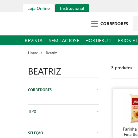
Loja Online
Institucional
Pe
CORREDORES
REVISTA
SEM LACTOSE
HORTIFRUTI
FRIOS E 
Beatriz
BEATRIZ
3
produtos
Mercearia
Grãos e Cereais
Farinha
Fina Be