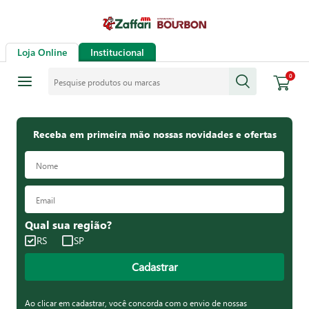
Loja Online
Institucional
Pesquise produtos ou marcas
0
Receba em primeira mão nossas novidades e ofertas
Qual sua região?
RS
SP
Cadastrar
Ao clicar em cadastrar, você concorda com o envio de nossas