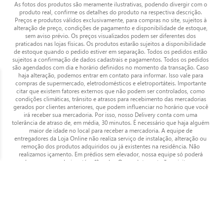
As fotos dos produtos são meramente ilustrativas, podendo divergir com o
produto real, confirme os detalhes do produto na respectiva descrição.
Preços e produtos válidos exclusivamente, para compras no site, sujeitos à
alteração de preço, condições de pagamento e disponibilidade de estoque,
sem aviso prévio. Os preços visualizados podem ser diferentes dos
praticados nas lojas físicas. Os produtos estarão sujeitos a disponibilidade
de estoque quando o pedido estiver em separação. Todos os pedidos estão
sujeitos a confirmação de dados cadastrais e pagamentos. Todos os pedidos
são agendados com dia e horário definidos no momento da transação. Caso
haja alteração, podemos entrar em contato para informar. Isso vale para
compras de supermercado, eletrodomésticos e eletroportáteis. Importante
citar que existem fatores externos que não podem ser controlados, como
condições climáticas, trânsito e atrasos para recebimento das mercadorias
gerados por clientes anteriores, que podem influenciar no horário que você
irá receber sua mercadoria. Por isso, nosso Delivery conta com uma
tolerância de atraso de, em média, 30 minutos. É necessário que haja alguém
maior de idade no local para receber a mercadoria. A equipe de
entregadores da Loja Online não realiza serviço de instalação, alteração ou
remoção dos produtos adquiridos ou já existentes na residência. Não
realizamos içamento. Em prédios sem elevador, nossa equipe só poderá
levar as mercadorias até o 4º andar. Os produtos estarão sujeitos a
disponibilidade de estoque quando o pedido estiver em separação. Para
gerenciar suas preferências, acesse "minha conta" na Loja Online e defina o
nível de relacionamento que terá com o Zaffari e Bourbon. SÃO PROIBIDAS
A VENDA E A ENTREGA DE BEBIDAS ALCOÓLICAS A MENORES DE 18
(DEZOITO) ANOS (ART. 81, II DO ESTATUTO DA CRIANÇA E DO
ADOLESCENTE). BEBA COM MODERAÇÃO.