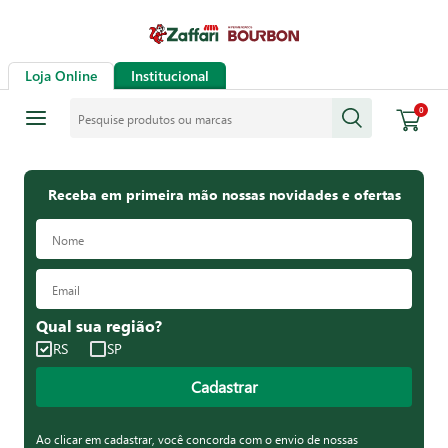
Loja Online
Institucional
Pesquise produtos ou marcas
0
Receba em primeira mão nossas novidades e ofertas
Qual sua região?
RS
SP
Cadastrar
Ao clicar em cadastrar, você concorda com o envio de nossas