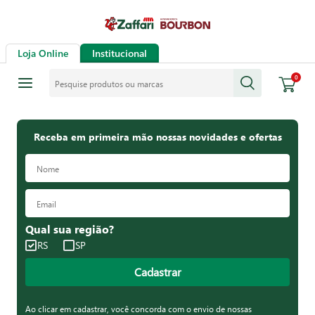
Loja Online
Institucional
Pesquise produtos ou marcas
0
Receba em primeira mão nossas novidades e ofertas
Qual sua região?
RS
SP
Cadastrar
Ao clicar em cadastrar, você concorda com o envio de nossas