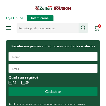
Loja Online
Institucional
Pesquise produtos ou marcas
0
Receba em primeira mão nossas novidades e ofertas
Qual sua região?
RS
SP
Cadastrar
Ao clicar em cadastrar, você concorda com o envio de nossas