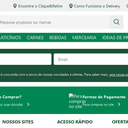
Encontre o Clique&Retire
Como Funciona o Delivery
squise produtos ou marcas
LATICÍNIOS
CARNES
BEBIDAS
MERCEARIA
IDEIAS DE P
ocê concorda com o envio de nossas novidades e ofertas. Para saber mais,
veja nossa p
 Comprar?
Formas de Pagamento
qui suas dúvidas
Para compras no site
NOSSOS SITES
ACESSO RÁPIDO
OFERT