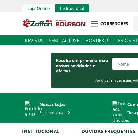
Loja Online
Institucional
Pe
CORREDORES
REVISTA
SEM LACTOSE
HORTIFRUTI
FRIOS E 
Receba em primeira mão
nossas novidades e
ofertas
Ao clicar em cadastrar, v
Nossas Lojas
Como
Encontre a sua
Tire a
INSTITUCIONAL
DÚVIDAS FREQUENTES