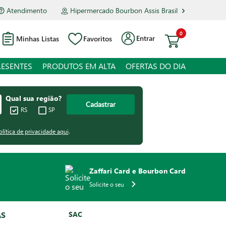
Atendimento
Hipermercado Bourbon Assis Brasil
0
Entrar
Minhas Listas
Favoritos
RESENTES
PRODUTOS EM ALTA
OFERTAS DO DIA
Qual sua região?
Cadastrar
RS
SP
olítica de privacidade aqui
.
Zaffari Card e Bourbon Card
Solicite o seu
AS
SAC