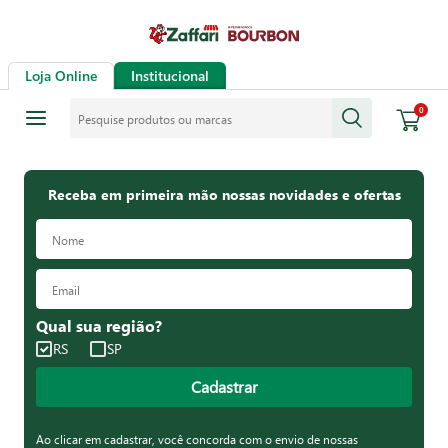
Loja Online
Institucional
Pesquise produtos ou marcas
0
Receba em primeira mão nossas novidades e ofertas
Qual sua região?
RS
SP
Cadastrar
Ao clicar em cadastrar, você concorda com o envio de nossas