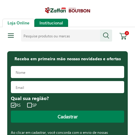
Loja Online
Institucional
Pesquise produtos ou marcas
0
Receba em primeira mão nossas novidades e ofertas
Qual sua região?
RS
SP
Cadastrar
Ao clicar em cadastrar, você concorda com o envio de nossas