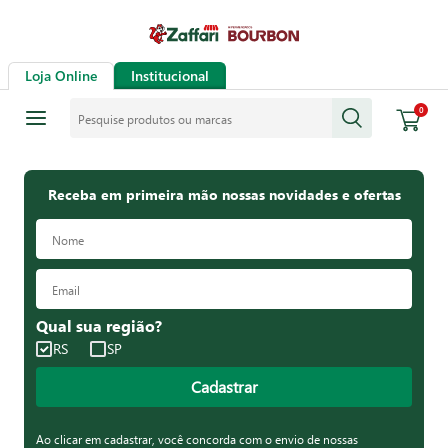
Loja Online
Institucional
Pesquise produtos ou marcas
0
Receba em primeira mão nossas novidades e ofertas
Qual sua região?
RS
SP
Cadastrar
Ao clicar em cadastrar, você concorda com o envio de nossas