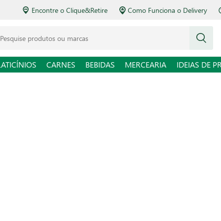
Encontre o Clique&Retire
Como Funciona o Delivery
squise produtos ou marcas
LATICÍNIOS
CARNES
BEBIDAS
MERCEARIA
IDEIAS DE P