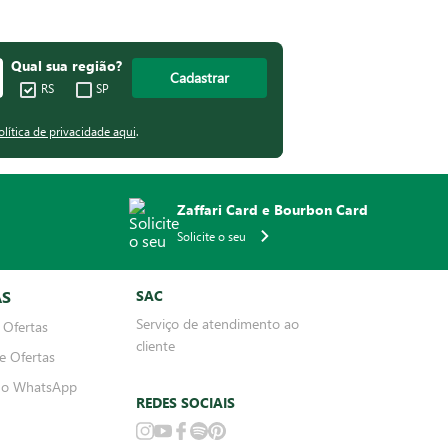
Qual sua região?
Cadastrar
RS
SP
olítica de privacidade aqui
.
Zaffari Card e Bourbon Card
Solicite o seu
AS
SAC
Serviço de atendimento ao
 Ofertas
cliente
e Ofertas
no WhatsApp
REDES SOCIAIS