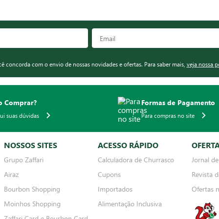
ocê concorda com o envio de nossas novidades e ofertas. Para saber mais,
veja nossa p
 Comprar?
Formas de Pagamento
qui suas dúvidas
Para compras no site
NOSSOS SITES
ACESSO RÁPIDO
OFERT
Grupo Zaffari
Calculadora de Churrasco
Jornal de
Airaz
Cupons
Revista d
Bourbon Shopping
Importados
Ofertas 
Moinhos Shopping
Alimentação Inclusiva
Zaffari Card e Bourbon Card