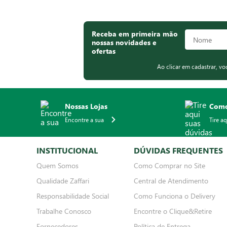
Receba em primeira mão
nossas novidades e
ofertas
Ao clicar em cadastrar, v
Nossas Lojas
Como
Encontre a sua
Tire a
INSTITUCIONAL
DÚVIDAS FREQUENTES
Quem Somos
Como Comprar no Site
Qualidade Zaffari
Central de Atendimento
Responsabilidade Social
Como Funciona o Delivery
Trabalhe Conosco
Encontre o Clique&Retire
Fornecedores
Política de Entrega