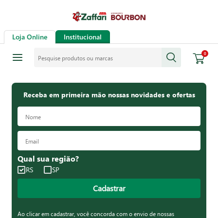
Loja Online
Institucional
Pesquise produtos ou marcas
0
Receba em primeira mão nossas novidades e ofertas
Qual sua região?
RS
SP
Cadastrar
Ao clicar em cadastrar, você concorda com o envio de nossas