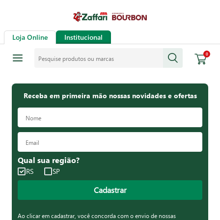
Loja Online
Institucional
Pesquise produtos ou marcas
0
Receba em primeira mão nossas novidades e ofertas
Qual sua região?
RS
SP
Cadastrar
Ao clicar em cadastrar, você concorda com o envio de nossas