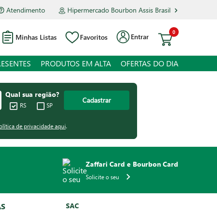
Atendimento
Hipermercado Bourbon Assis Brasil
0
Entrar
Minhas Listas
Favoritos
RESENTES
PRODUTOS EM ALTA
OFERTAS DO DIA
Qual sua região?
Cadastrar
RS
SP
olítica de privacidade aqui
.
Zaffari Card e Bourbon Card
Solicite o seu
AS
SAC