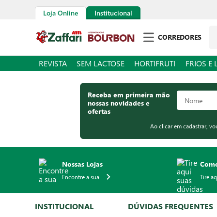
Loja Online
Institucional
Pe
CORREDORES
REVISTA
SEM LACTOSE
HORTIFRUTI
FRIOS E 
Receba em primeira mão
nossas novidades e
ofertas
Ao clicar em cadastrar, v
Nossas Lojas
Como
Encontre a sua
Tire a
INSTITUCIONAL
DÚVIDAS FREQUENTES