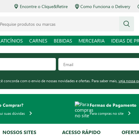
Encontre o Clique&Retire
Como Funciona o Delivery
squise produtos ou marcas
LATICÍNIOS
CARNES
BEBIDAS
MERCEARIA
IDEIAS DE P
ocê concorda com o envio de nossas novidades e ofertas. Para saber mais,
veja nossa p
 Comprar?
Formas de Pagamento
qui suas dúvidas
Para compras no site
NOSSOS SITES
ACESSO RÁPIDO
OFERT