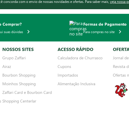
ocê concorda com o envio de nossas novidades e ofertas. Para saber mais,
veja nossa p
 Comprar?
Formas de Pagamento
qui suas dúvidas
Para compras no site
NOSSOS SITES
ACESSO RÁPIDO
OFERT
Grupo Zaffari
Calculadora de Churrasco
Jornal de
Airaz
Cupons
Revista d
Bourbon Shopping
Importados
Ofertas 
Moinhos Shopping
Alimentação Inclusiva
Zaffari Card e Bourbon Card
s
Shopping Centerlar