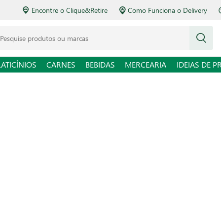
Encontre o Clique&Retire
Como Funciona o Delivery
squise produtos ou marcas
LATICÍNIOS
CARNES
BEBIDAS
MERCEARIA
IDEIAS DE P