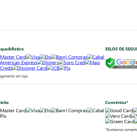
ique&Retire
SELOS DE SEG
agamento em loja
bito
Convênios*
*Aceitamos somente