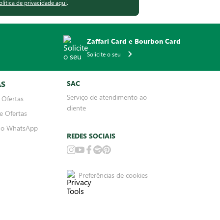
olítica de privacidade aqui
.
Zaffari Card e Bourbon Card
Solicite o seu
AS
SAC
Serviço de atendimento ao
 Ofertas
cliente
e Ofertas
no WhatsApp
REDES SOCIAIS
Preferências de cookies