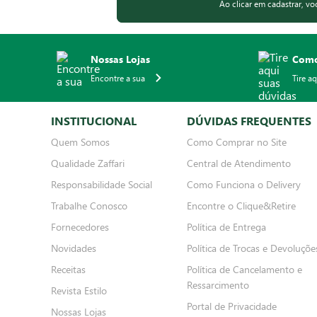
Ao clicar em cadastrar, v
Nossas Lojas
Como
Encontre a sua
Tire a
INSTITUCIONAL
DÚVIDAS FREQUENTES
Quem Somos
Como Comprar no Site
Qualidade Zaffari
Central de Atendimento
Responsabilidade Social
Como Funciona o Delivery
Trabalhe Conosco
Encontre o Clique&Retire
Fornecedores
Política de Entrega
Novidades
Política de Trocas e Devoluçõe
Receitas
Política de Cancelamento e
Ressarcimento
Revista Estilo
Portal de Privacidade
Nossas Lojas