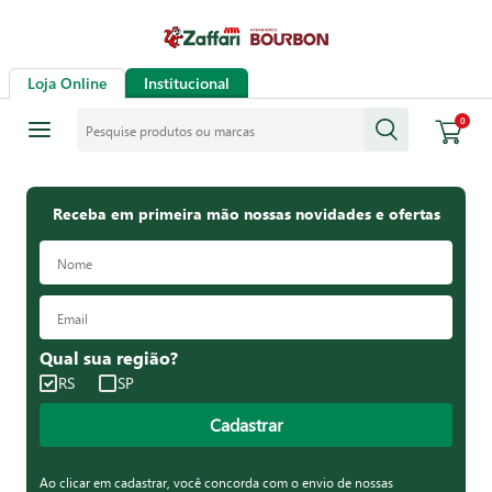
Loja Online
Institucional
Pesquise produtos ou marcas
0
Receba em primeira mão nossas novidades e ofertas
Qual sua região?
RS
SP
Cadastrar
Ao clicar em cadastrar, você concorda com o envio de nossas