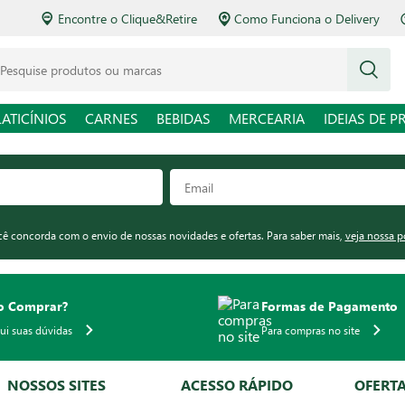
Encontre o Clique&Retire
Como Funciona o Delivery
squise produtos ou marcas
LATICÍNIOS
CARNES
BEBIDAS
MERCEARIA
IDEIAS DE P
ocê concorda com o envio de nossas novidades e ofertas. Para saber mais,
veja nossa p
 Comprar?
Formas de Pagamento
qui suas dúvidas
Para compras no site
NOSSOS SITES
ACESSO RÁPIDO
OFERT