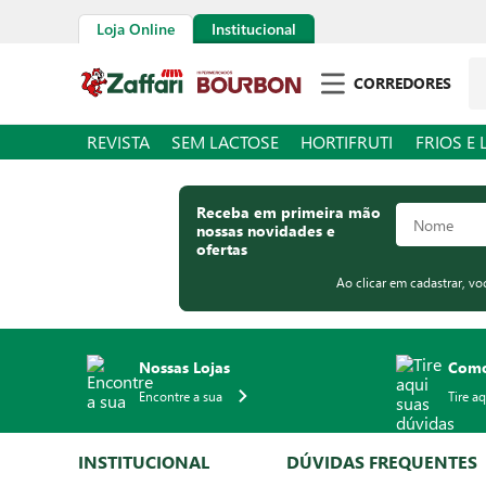
Loja Online
Institucional
Pe
CORREDORES
REVISTA
SEM LACTOSE
HORTIFRUTI
FRIOS E 
Receba em primeira mão
nossas novidades e
ofertas
Ao clicar em cadastrar, v
Nossas Lojas
Como
Encontre a sua
Tire a
INSTITUCIONAL
DÚVIDAS FREQUENTES