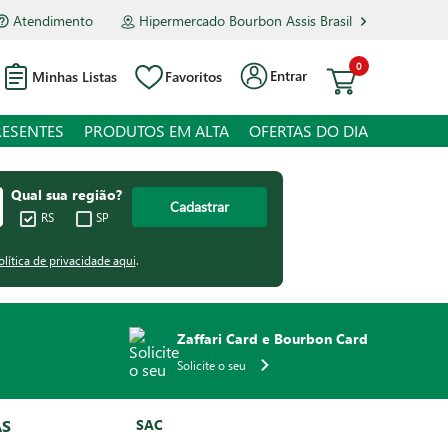
Atendimento
Hipermercado Bourbon Assis Brasil
0
Entrar
Minhas Listas
Favoritos
RESENTES
PRODUTOS EM ALTA
OFERTAS DO DIA
Qual sua região?
Cadastrar
RS
SP
olítica de privacidade aqui
.
Zaffari Card e Bourbon Card
Solicite o seu
AS
SAC