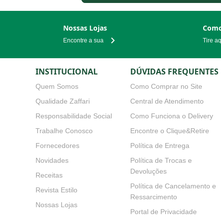
Nossas Lojas
Como
Encontre a sua
Tire a
INSTITUCIONAL
DÚVIDAS FREQUENTES
Quem Somos
Como Comprar no Site
Qualidade Zaffari
Central de Atendimento
Responsabilidade Social
Como Funciona o Delivery
Trabalhe Conosco
Encontre o Clique&Retire
Fornecedores
Política de Entrega
Novidades
Política de Trocas e Devoluçõe
Receitas
Política de Cancelamento e
Ressarcimento
Revista Estilo
Portal de Privacidade
Nossas Lojas
Política de Privacidade para