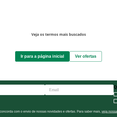
Veja os termos mais buscados
Ir para a página inicial
Ver ofertas
ocê concorda com o envio de nossas novidades e ofertas. Para saber mais,
veja nossa p