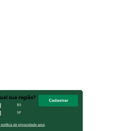
Qual sua região?
Cadastrar
RS
SP
olítica de privacidade aqui
.