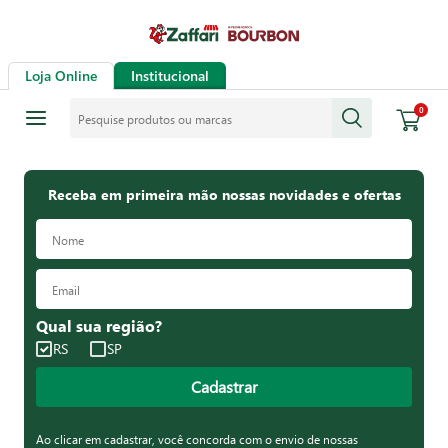
Loja Online
Institucional
Pesquise produtos ou marcas
0
Receba em primeira mão nossas novidades e ofertas
Qual sua região?
RS
SP
Cadastrar
Ao clicar em cadastrar, você concorda com o envio de nossas