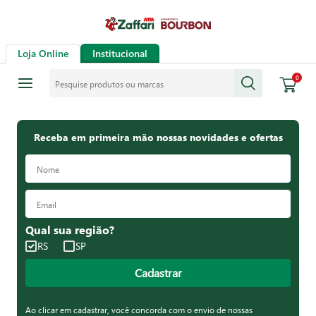
Loja Online
Institucional
Pesquise produtos ou marcas
0
Receba em primeira mão nossas novidades e ofertas
Qual sua região?
RS
SP
Cadastrar
Ao clicar em cadastrar, você concorda com o envio de nossas