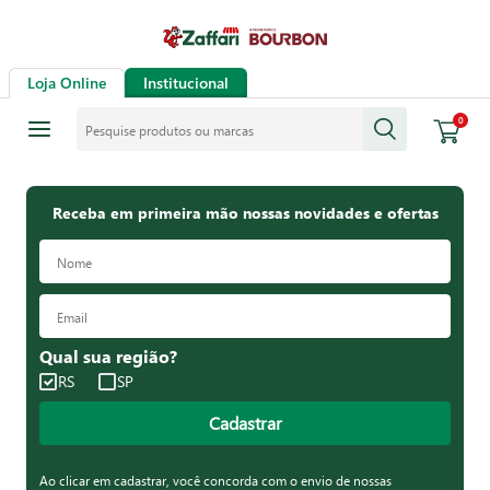
Loja Online
Institucional
Pesquise produtos ou marcas
0
Receba em primeira mão nossas novidades e ofertas
Qual sua região?
RS
SP
Cadastrar
Ao clicar em cadastrar, você concorda com o envio de nossas