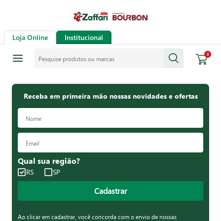
Loja Online
Institucional
Pesquise produtos ou marcas
0
Receba em primeira mão nossas novidades e ofertas
Qual sua região?
RS
SP
Cadastrar
Ao clicar em cadastrar, você concorda com o envio de nossas