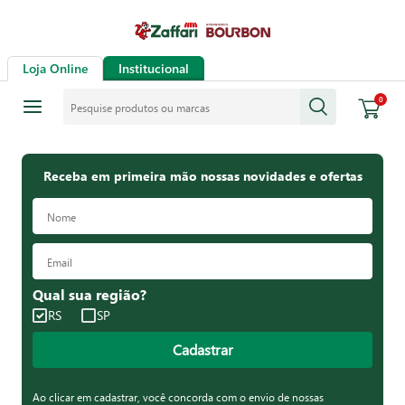
Loja Online
Institucional
Pesquise produtos ou marcas
0
Receba em primeira mão nossas novidades e ofertas
Qual sua região?
RS
SP
Cadastrar
Ao clicar em cadastrar, você concorda com o envio de nossas