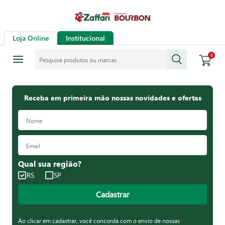
Loja Online
Institucional
Pesquise produtos ou marcas
0
Receba em primeira mão nossas novidades e ofertas
Qual sua região?
RS
SP
Cadastrar
Ao clicar em cadastrar, você concorda com o envio de nossas