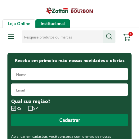
Loja Online
Institucional
Pesquise produtos ou marcas
0
Receba em primeira mão nossas novidades e ofertas
Qual sua região?
RS
SP
Cadastrar
Ao clicar em cadastrar, você concorda com o envio de nossas